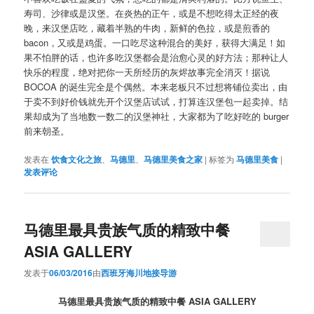
寿司、沙律或是汉堡。在炎热的正午，或是不想吃得太正经的夜
晚，来汉堡店吃，藏着半熟的牛肉，新鲜的色拉，或是煎香的
bacon，又或是鸡蛋。一口吃尽这种混合的美好，获得大满足！如
果不怕胖的话，也许多吃汉堡都会是治愈心灵的好方法；那种让人
快乐的程度，绝对把你一天所经历的灰烬故事完全消灭！据说
BOCOA 的诞生完全是个偶然。本来老板只不过想将铺位卖出，由
于卖不到好价钱就先开个汉堡店试试，打算连汉堡包一起卖掉。结
果却成为了当地数一数二的汉堡神社，大家都为了吃好吃的 burger
前来朝圣。
发表在
饮食文化之旅
、
马德里
、
马德里美食之家
|
标签为
马德里美食
|
发表评论
马德里最具贵族气质的精致中餐
ASIA GALLERY
发表于
06/03/2016
由
西班牙海川地接导游
马德里最具贵族气质的精致中餐 ASIA GALLERY