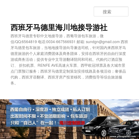
跳
跳
至
至
搜
主
副
索
内
内
西班牙马德里海川地接导游社
容
容
西班牙马德里专职中文地接导游，西葡导游包车旅游，微
区
区
信/QQ:6564819 电话:0034-667566931 邮箱: sundgn@gmail.com 西班
域
域
牙马德里包车旅游，当地地接导游向导兼连司机，针对国内来西班牙马
德里旅游的个人家庭消费团体及商务团体，安排在西班牙的自由行深度
游或商务活动；提供专业中文导游翻译陪同和司机、代购代订酒店预
订、 折扣机票、RENFE AVE高速火车票、西甲欧冠球票及各大城市景
点门票预订服务；西班牙马德里定制策划安排线路及各项活动；奢侈品
代购，西班牙语翻译、西班牙房产投资移民，消费指导等综合旅游服
务。