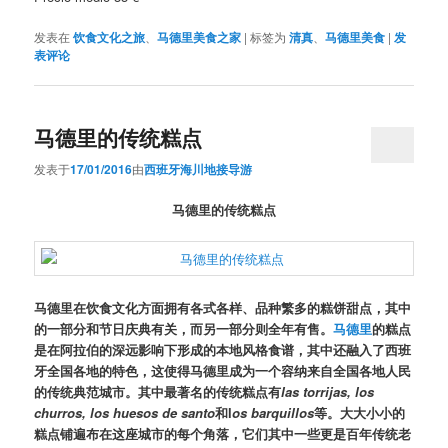
发表在
饮食文化之旅
、
马德里美食之家
|
标签为
清真
、
马德里美食
|
发
表评论
马德里的传统糕点
发表于
17/01/2016
由
西班牙海川地接导游
马德里的传统糕点
马德里在饮食文化方面拥有各式各样、品种繁多的糕饼甜点，其中
的一部分和节日庆典有关，而另一部分则全年有售。
马德里
的糕点
是在阿拉伯的深远影响下形成的本地风格食谱，其中还融入了西班
牙全国各地的特色，这使得马德里成为一个容纳来自全国各地人民
的传统典范城市。其中最著名的传统糕点有
las torrijas, los
churros, los huesos de santo
和l
os barquillos
等。大大小小的
糕点铺遍布在这座城市的每个角落，它们其中一些更是百年传统老