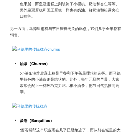
色果脯，而皇冠蛋糕上则装饰了小樱桃、奶油和杏仁等等。
另外皇冠蛋糕和国王蛋糕一样也有奶油、鲜奶油和松露夹心
口味等。
另一方面，马德里也有与节日庆典无关的糕点，它们几乎全年都有
销售。
油条（
Churros
）
:
小油条油炸后裹上糖是早餐和下午茶最理想的选择。而马德
里特色的小油条则是结状的。此外，每年元旦的早晨，大家
常常会配上一杯热巧克力吃几根小油条，把节日气氛推向高
潮。
蛋卷（
Barquillos
）
:
蛋卷货郎这个职业现在几乎已经绝迹了，而从前在城里的大