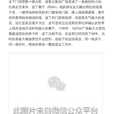
走下门洞里数十级台阶，游客云集的广场变成了一条曲折的小街。
往南走百来米，波丁餐厅（Botin）就跻身在这儿鳞次栉比的老屋
子里。一楼用油得锃亮的木门窗装饰门面，楼上墙面裸露着，整齐
排列着用砖块砌成的墙。波丁的门面很低调，却是家名气极大的老
店。说它是老店毫不为过，这可是经过吉尼斯世界纪录确认的世界
上现存连续开业时间最久的餐厅。1790年，马约尔广场被大火焚毁
重建成现在的样子时，波丁岿然不动，在这里已经经营了65年。当
时的老板大概做梦也不会想到，他创下的这份基业，同一栋房子，
同一座炉灶，烤肉的香味一飘就是近三百年。