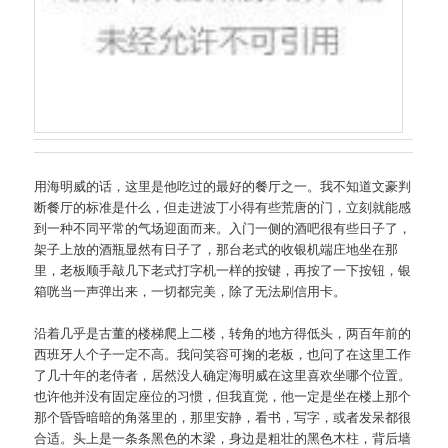
用海明威的话，这里是他吃过的最好的餐厅之一。我不知道文豪判
断餐厅的标准是什么，但走进波丁小得有些荒唐的门，立刻就能感
到一种不同平常的气场迎面而来。入门一侧的酒吧很有些日子了，
架子上放的酒瓶显然有日子了，那台老式的收银机端庄地坐在那
里，老板顺手敲几下老式打字机一样的按键，再按了一下按钮，银
箱咣当一声弹出来，一切都完美，除了无法刷信用卡。
沿着几乎是古董的楼梯爬上二楼，转角的地方得低头，两百年前的
西班牙人个子一定不高。我问笑容可掬的老板，也问了在这里工作
了几十年的老侍者，居然没人确定海明威在这里喜欢坐哪个位置。
也许他并没有固定座位的习惯，但我直觉，他一定是坐在楼上那个
那个昏昏暗暗的角落里的，那里安静，看书，写字，或者发呆都很
合适。头上是一条条黑色的木梁，身边是粗壮的黑色木柱，背后墙