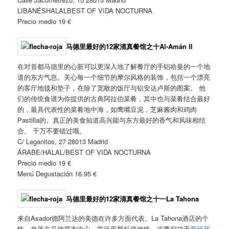
LIBANÉSHALALBEST OF VIDA NOCTURNA
Precio medio 19 €
马德里最好的12家清真餐馆之十
Al-Amán II
在对首都马德里的心脏可以更深入地了解餐厅的手铝哈曼的一个地
道的东方气息。关心每一个细节的摩尔风格的装饰，包括一个漂亮
的客厅地毯和垫子，在除了宽敞的饭厅与铝安达卢斯的图案。 他
们的传统食谱为你提供的古典阿拉伯菜肴，其中也与菜肴结合最好
的，最具代表性的菜肴地中海，如鹰嘴豆泥，芝麻酱肉和鸡肉
Pastilla的。真正的美食知道高兴能与东方最好的香气和风味相结
合。 千万不要错过哦。
C/ Leganitos, 27 28013 Madrid
ÁRABE/HALAL/BEST OF VIDA NOCTURNA
Precio medio 19 €
Menú Degustación 16.95 €
马德里最好的12家清真餐馆之十一
La Tahona
来自Asador德阿兰达的美德在许多方面代表。La Tahona酒店的个
性，坐落在马德里市中心，靠近库斯科停地铁，这要归功于
西班牙