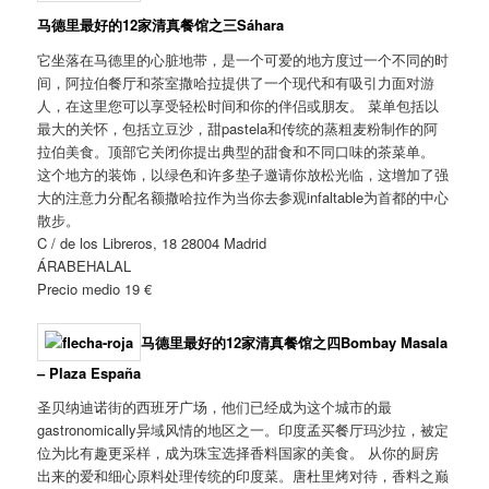
马德里最好的12家清真餐馆之三
Sáhara
它坐落在马德里的心脏地带，是一个可爱的地方度过一个不同的时
间，阿拉伯餐厅和茶室撒哈拉提供了一个现代和有吸引力面对游
人，在这里您可以享受轻松时间和你的伴侣或朋友。 菜单包括以
最大的关怀，包括立豆沙，甜pastela和传统的蒸粗麦粉制作的阿
拉伯美食。顶部它关闭你提出典型的甜食和不同口味的茶菜单。
这个地方的装饰，以绿色和许多垫子邀请你放松光临，这增加了强
大的注意力分配名额撒哈拉作为当你去参观infaltable为首都的中心
散步。
C / de los Libreros, 18 28004 Madrid
ÁRABEHALAL
Precio medio 19 €
马德里最好的12家清真餐馆之四
Bombay Masala
– Plaza España
圣贝纳迪诺街的西班牙广场，他们已经成为这个城市的最
gastronomically异域风情的地区之一。印度孟买餐厅玛沙拉，被定
位为比有趣更采样，成为珠宝选择香料国家的美食。 从你的厨房
出来的爱和细心原料处理传统的印度菜。唐杜里烤对待，香料之巅