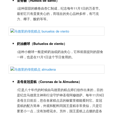
圣骨糖（
Huesos de santo
）
:
这种甜甜的糖卷由杏仁制成，纪念每年11月1日的万圣节。
最初它只有蛋黄夹心的，而现在的夹心品种多样，有巧克
力、椰子、酸奶等等。
奶油糖球（
Buñuelos de viento
）
:
这种小糖球一般是鲜奶油或奶油夹心，它和前面提到的甜食
一样，也是在11月1日这个节日食用的。
圣母皇冠蛋糕（
Coronas de la Almudena
）
:
它是八十年代的时候由马德里的糕点师们创作出来的，目的
是纪念马德里主神和行业守护神圣母阿穆德萨。每年11月9日
圣母主日前后，您在各家糕点店的橱窗里都能看到它。皇冠
蛋糕的配方简单，外观和配料同国王蛋糕非常类似，只是它
要更小一点，没有加橙花水。另外，国王蛋糕上点缀的是各