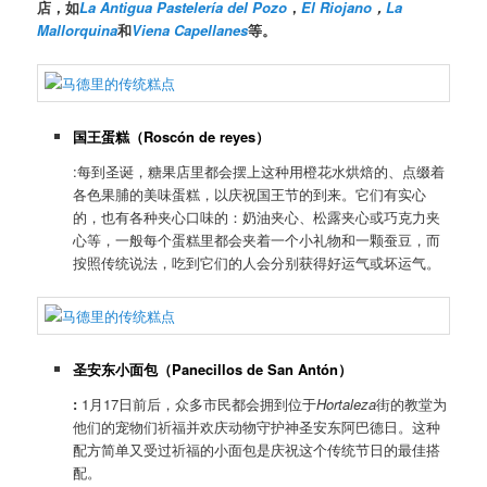
店，如
La Antigua Pastelería del Pozo
，
El Riojano
，
La
Mallorquina
和
Viena Capellanes
等。
国王蛋糕（
Roscón de reyes
）
:每到圣诞，糖果店里都会摆上这种用橙花水烘焙的、点缀着
各色果脯的美味蛋糕，以庆祝国王节的到来。它们有实心
的，也有各种夹心口味的：奶油夹心、松露夹心或巧克力夹
心等，一般每个蛋糕里都会夹着一个小礼物和一颗蚕豆，而
按照传统说法，吃到它们的人会分别获得好运气或坏运气。
圣安东小面包（
Panecillos de San Antón
）
:
1月17日前后，众多市民都会拥到位于
Hortaleza
街的教堂为
他们的宠物们祈福并欢庆动物守护神圣安东阿巴德日。这种
配方简单又受过祈福的小面包是庆祝这个传统节日的最佳搭
配。