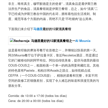
非主，唯有真主，穆罕默德是主的使者”，清真食品是遵伊斯兰教
法所生产的食品，清真餐馆就是伊斯兰餐馆，总之，如今“清真”二
字已经成为伊斯兰教在中国的代名词，拥有着包括生活准则、制
度、规范等各个方面的内涵，而绝不只是“不吃猪肉”这么简单。
下面我们来介绍下
马德里
最好的12家清真餐馆
马德里最好的12家清真餐馆之一
Al Mounia
这是最有经验的摩洛哥餐厅在首都之一，并继续以惊喜的第一天。
阿尔Mounia餐厅位于萨拉曼卡区，靠近Recoletos酒店，而是通过
它的门被移动到的阿罕布拉。阿拉伯传统美食，提供马德里的最佳
COUS-COUS之一，粗面粉蒸一个单一的肉汤用姜和藏红花。其他
的特色菜有Pastela，柏柏尔和Asado之甜点，如传统糕点或
CEFFA（一个COUS-COUS甜）， 精致的菜肴和完整，丰富不同
空间的装修工匠细微差别，实现了令人难忘的味道和浪漫完美的与
朋友分享。
Comida: de 13:00 a 17:00 (todos los días)
Cena: de 20:00 a 00:00 (todos los días)