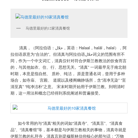
马德里最好的12家清真餐馆
清真，（阿拉伯语：حلال‎，英语：Halaal，halāl，halal），阿
拉伯语原意为“合法的”。但清真与阿拉伯语حلال‎词义的范围有所不
同，作为一个中文词汇，清真仅针对符合伊斯兰教教法的饮食而言
的，与其他如衣、住、行、思想无关。“清真” 一词最早见于南北朝
时期，本意是指自然、 质朴、纯洁， 原是普通名词，曾用于多种
场合，如寺庙、 宫殿、 道观以及楼阁幽静场所，含“清净无染” “至
清至真” “纯净洁朴”之意。 宋末时期开始用于伊斯兰教。到明清时
期，这一用法和概念已经得到系统阐述和普遍接受。
如今常用的与“清真”相关的词如“清真寺”、“清真言”、“清真食
品”、“清真餐馆”等，基本都是与伊斯兰教相关的事物，清真寺就是
伊斯兰教的礼拜寺，清真言则是穆斯林信仰核心的那句话：“万物