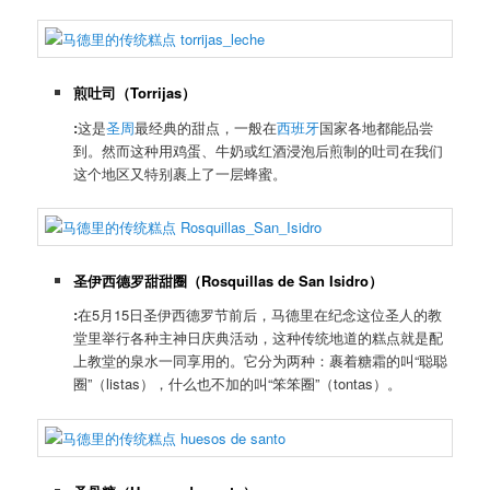
煎吐司（
Torrijas
）
:
这是
圣周
最经典的甜点，一般在
西班牙
国家各地都能品尝
到。然而这种用鸡蛋、牛奶或红酒浸泡后煎制的吐司在我们
这个地区又特别裹上了一层蜂蜜。
圣伊西德罗甜甜圈（
Rosquillas de San Isidro
）
:
在5月15日圣伊西德罗节前后，马德里在纪念这位圣人的教
堂里举行各种主神日庆典活动，这种传统地道的糕点就是配
上教堂的泉水一同享用的。它分为两种：裹着糖霜的叫“聪聪
圈”（listas），什么也不加的叫“笨笨圈”（tontas）。