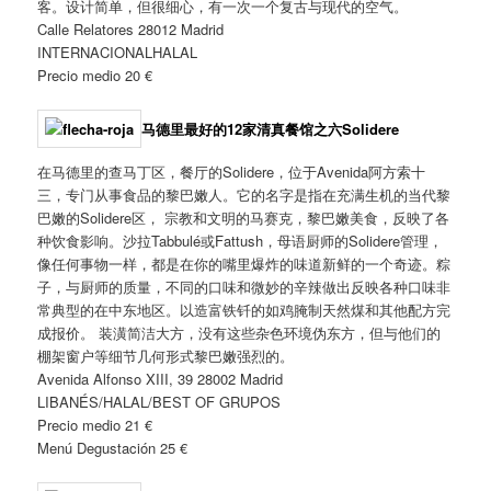
客。设计简单，但很细心，有一次一个复古与现代的空气。
Calle Relatores 28012 Madrid
INTERNACIONALHALAL
Precio medio 20 €
马德里最好的12家清真餐馆之六
Solidere
在马德里的查马丁区，餐厅的Solidere，位于Avenida阿方索十
三，专门从事食品的黎巴嫩人。它的名字是指在充满生机的当代黎
巴嫩的Solidere区， 宗教和文明的马赛克，黎巴嫩美食，反映了各
种饮食影响。沙拉Tabbulé或Fattush，母语厨师的Solidere管理，
像任何事物一样，都是在你的嘴里爆炸的味道新鲜的一个奇迹。粽
子，与厨师的质量，不同的口味和微妙的辛辣做出反映各种口味非
常典型的在中东地区。以造富铁钎的如鸡腌制天然煤和其他配方完
成报价。 装潢简洁大方，没有这些杂色环境伪东方，但与他们的
棚架窗户等细节几何形式黎巴嫩强烈的。
Avenida Alfonso XIII, 39 28002 Madrid
LIBANÉS/HALAL/BEST OF GRUPOS
Precio medio 21 €
Menú Degustación 25 €