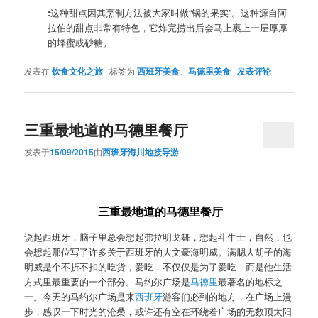
:
这种甜点因其烹制方法被大家叫做“锅的果实”。这种源自阿
拉伯的甜点非常有特色，它炸完捞出后会马上裹上一层厚厚
的蜂蜜或砂糖。
发表在
饮食文化之旅
|
标签为
西班牙美食
、
马德里美食
|
发表评论
三重最地道的马德里餐厅
发表于
15/09/2015
由
西班牙海川地接导游
三重最地道的马德里餐厅
说起西班牙，脑子里总会想起弗拉明戈舞，想起斗牛士，自然，也
会想起那位写了许多关于西班牙的大文豪海明威。满腮大胡子的海
明威是个不折不扣的吃货，爱吃，不仅仅是为了爱吃，而是他生活
方式里最重要的一个部分。马约尔广场是
马德里
最著名的地标之
一。今天的马约尔广场是来
西班牙
游客们必到的地方，在广场上漫
步，感叹一下时光的沧桑，或许还有空在环绕着广场的无数顶太阳