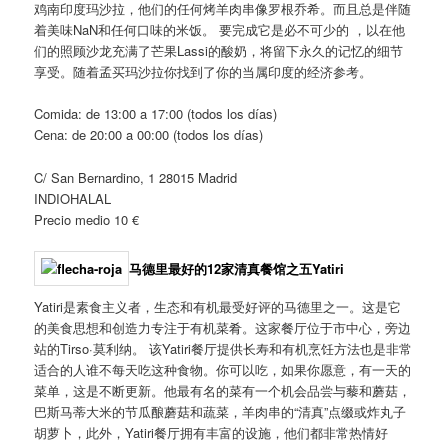
鸡南印度玛沙拉，他们的任何烤羊肉串像罗根乔希。而且总是伴随
着美味NaN和任何口味的米饭。 要完成它是必不可少的 ，以在他
们的照顾沙龙充满了芒果Lassi的酸奶，将留下永久的记忆的细节
享受。随着孟买玛沙拉你找到了你的当属印度的经济参考。
Comida: de 13:00 a 17:00 (todos los días)
Cena: de 20:00 a 00:00 (todos los días)
C/ San Bernardino, 1 28015 Madrid
INDIOHALAL
Precio medio 10 €
马德里最好的12家清真餐馆之五
Yatiri
Yatiri是素食主义者，生态和有机最受好评的马德里之一。这是它
的美食思想和创造力专注于有机菜肴。这家餐厅位于市中心，旁边
站的Tirso·莫利纳。 该Yatiri餐厅提供长寿和有机烹饪方法也是非常
适合的人谁不每天吃这种食物。你可以吃，如果你愿意，有一天的
菜单，这是不断更新。他最有名的菜有一个机会品尝与藜和蘑菇，
巴斯马蒂大米的节瓜酿蘑菇和蔬菜，羊肉串的“清真”点缀或炸丸子
胡萝卜，此外，Yatiri餐厅拥有丰富的设施，他们都非常热情好