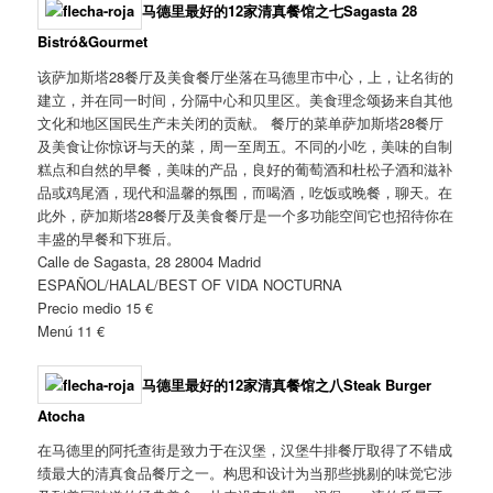
马德里最好的12家清真餐馆之七
Sagasta 28
Bistró&Gourmet
该萨加斯塔28餐厅及美食餐厅坐落在马德里市中心，上，让名街的
建立，并在同一时间，分隔中心和贝里区。美食理念颂扬来自其他
文化和地区国民生产未关闭的贡献。 餐厅的菜单萨加斯塔28餐厅
及美食让你惊讶与天的菜，周一至周五。不同的小吃，美味的自制
糕点和自然的早餐，美味的产品，良好的葡萄酒和杜松子酒和滋补
品或鸡尾酒，现代和温馨的氛围，而喝酒，吃饭或晚餐，聊天。在
此外，萨加斯塔28餐厅及美食餐厅是一个多功能空间它也招待你在
丰盛的早餐和下班后。
Calle de Sagasta, 28 28004 Madrid
ESPAÑOL/HALAL/BEST OF VIDA NOCTURNA
Precio medio 15 €
Menú 11 €
马德里最好的12家清真餐馆之八
Steak Burger
Atocha
在马德里的阿托查街是致力于在汉堡，汉堡牛排餐厅取得了不错成
绩最大的清真食品餐厅之一。构思和设计为当那些挑剔的味觉它涉