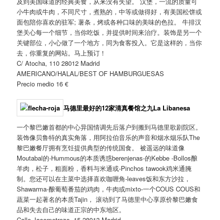
及到美国味道的经典美食，从来没有失望。 汉堡，一流的质量可
小牛肉或牛肉，不同尺寸，煮熟的，中等或做得好，有美国松饼或
面包陪你喜欢的驻军; 薯条，烤或各种口味的美味的色拉。 牛排汉
堡关心每一个细节，当你吃饭，并提供时间来治疗。装饰是另一个
关键部位，小心做了一个地方，同为食客投入。它是这样的，当你
去，你重复的网站。马上预订！
C/ Atocha, 110 28012 Madrid
AMERICANO/HALAL/BEST OF HAMBURGUESAS
Precio medio 16 €
马德里最好的12家清真餐馆之九
La Libanesa
一个黎巴嫩首都的中心异国情调先后落户到搬到马德里歌剧院区。
装饰像贝鲁特的真实角落，用阿拉伯音乐的声音和烟水烟乐队The
黎巴嫩餐厅拥有烹饪提供典型的传统国食。 被遥远的味道像
Moutabal的-Hummous的本质诱惑berenjenas-的Kebbe -Bollos酿
羊肉，松子，粗面粉，香料与米通或-Pinchos tawook鸡米通腌
制。您还可以在主菜中选择喜欢咖喱角-leaves饭和东方沙拉，
Shawarma-酿葡萄番茄的鸡肉，牛肉或mixto-一个COUS COUS和
蔬菜一起著名的本质Tajin， 滚动到了马德里中心享原价黎巴嫩食
品和失去自己的味道正宗的中东地区。
Calle Jacometrezo, 15 28013 Madrid