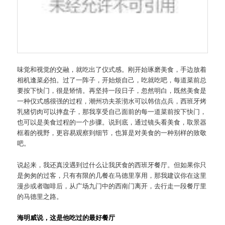
味觉和视觉的交融，就吃出了仪式感。刚开始琢磨美食，手边放着
相机逢菜必拍。过了一阵子，开始烦自己，吃就吃吧，每道菜前总
要按下快门，很是矫情。再坚持一段日子，忽然明白，既然美食是
一种仪式感很强的过程，潮州功夫茶沏水可以韩信点兵，西班牙烤
乳猪切肉可以摔盘子，那我享受自己面前的每一道菜前按下快门，
也可以是美食过程的一个步骤。说到底，通过镜头看美食，取景器
框着的视野，更容易观察到细节，也算是对美食的一种别样的致敬
吧。
说起来，我还真没遇到过什么让我厌食的西班牙餐厅。但如果你只
是匆匆的过客，只有有限的几餐在马德里享用，那我建议你在这里
漫步或者咖啡后，从广场九门中的西南门离开，去行走一段餐厅里
的马德里之路。
海明威说，这是他吃过的最好餐厅