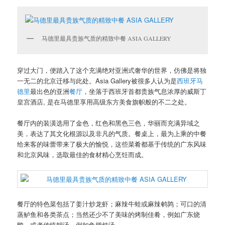
马德里最具贵族气质的精致中餐 ASIA GALLERY
穿过大门，便踏入了这个充满绝对亚洲式奢华的世界，仿佛是将独
一无二的北京迁移与此处。Asia Gallery被很多人认为是
西班牙
马
德里
最出色的亚洲
餐厅
，坐落于西班牙首都贵族气息浓厚的威斯丁
皇宫酒店, 是在马德里享用高级东方美食旗帜般的不二之处。
餐厅内的装潢选用了金色，红色和黑色三色，华丽而充满异域之
美，表达了其文化根源以及非凡的气质。餐桌上，最为上乘的中餐
给来客的味蕾带来了极大的愉悦，这些菜肴都基于传统的广东风味
和北京风味，选取最佳的食材精心烹饪而成。
餐厅的特色菜包括了姜汁炒龙虾；麻辣牛蛙或麻辣鹌鹑；可口的清
蒸鲈鱼和各类茶点；当然还少不了美味的烤制佳肴，例如广东烧
鸭，或者传统靓汤，例如鱼翅炖汤。