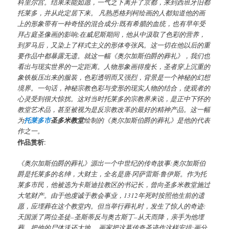
科里尔宫。结果未能如愿，一气之下离开了京都，来到西班牙旧都
托莱多，并从此定居下来。 凡熟悉格列柯绘画的人都知道他的画
上的形象带有一种奇怪的混合成分:既有希腊的血统，也有早年受
拜占庭圣像画的影响;在威尼斯期间，他从中汲取了色彩的营养，
到罗马后，又染上了样式主义的形体夸张风。这一切在他以后的重
要作品中都暴露无遗。就这一幅《奥尔加斯伯爵的葬礼》，我们也
看出与现实世界的一定距离。人物形象画得瘦长，圣者穿上沉重的
象铁板压出来的服装，色彩透明而又强烈，背景是一个神秘的幻想
境界。一句话，神秘宗教色彩与变形的现实人物的结合，使观者的
心灵受到很大惊扰。这对当时托莱多的宗教界来说，是正中下怀的
教堂艺术品，甚至被视为是反宗教改革的最好的精神产品。这一幅
为
托莱多市
圣多米教堂
绘制的《奥尔加斯伯爵的葬礼》是他的代表
作之一。
作品赏析
:
《奥尔加斯伯爵的葬礼》源出一个中世纪的传奇故事:奥尔加斯伯
爵是托莱多的名绅，大财主，全名是唐·冈萨雷斯·鲁伊斯。作为托
莱多市民，他被选为卡斯迪拉教区的书记长，曾向圣多米教堂施过
大笔财产。由于他虔诚于教会事业，1312年死时按照他生前的遗
愿，应埋葬在这个教堂内。但当举行葬礼时，发生了惊人的奇迹:
天国派了两位圣徒–圣斯蒂反与奥古斯丁–从天而降，亲手为他埋
葬，把他的尸体送还大地。 画家把这幕传奇圣迹作这样安排:画分