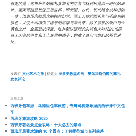
有趣的是，这里所绘的葬礼参加者的穿着与格列柯是同一时代的服
饰。画家可能是想使三层世界，即天国、古代、现代结合成和谐的
一体，以表现宗教观念的纯粹幻觉。画上人物的细长形与苍白色的
脸色，又使全画增强了情景的肃穆与崇高感。除了前景的银白与金
黄色之外，全画是以深蓝、红并配以强烈的灰褐色来衬托的;伯爵
身上闪亮的甲胄和天上灰黑的调子，构成了真实与虚幻的视觉对
比。
发表在
文化艺术之旅
|
标签为
圣多美教堂名画
、
奥尔加斯伯爵的葬礼
|
发表评论
近期文章
西班牙包车游，马德里包车旅游，专属司机兼导游的西班牙中文包
车
西班牙旅游攻略 2025
西班牙著名景点全攻略：十大必去的景点
西班牙最受欢迎的 10 个景点：了解哪些城市名列前茅