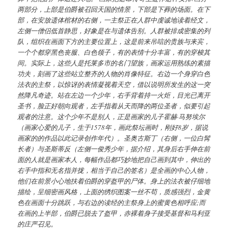
两部分，上部是伯爵被召回天国的情景，下部是下葬的场面。在下
部，在安放遗体棺材的右侧，一主祭正在人群中虔诚地读着经文，
左侧一僧侣低首静思，好象是在与遗体告别。人群被排成密集的列
队，组织在画面下方的主要位置上，这是前来吊唁的贵族与来宾，
一个个都穿黑色丧服、白色领子，有的表情十分丰富，有的穿梭其
间。实际上，这些人是托莱多市的名门望族，画家运用熟练的素描
功夫，刻画了这些站立整齐的人物的肖像特征。右边一个身穿白色
法衣的主祭，以惊讶的表情凝视着天空，借以说明所发生的这一突
然降凡奇迹。站在左边一个少年，右手背着持一火炬，目光已离开
圣书，脸正好朝向观者，左手指着从天而降的两位圣者，似要引起
观者的注意。这个少年不是别人，正是画家的儿子霍赫·马努埃尔
（画家心爱的儿子，生于1578年，画此祭坛画时，刚好8岁，据说
画家的的作品以此记录创作年代）。圣奥古斯丁（右侧，一位白髯
长者）与圣斯蒂反（左侧一俊秀少年，据介绍，其身后右手伸在前
面的人就是画家本人，每幅作品都巧妙地把自己画到其中，伸出的
右手中指和无名指并拢，相当于自己的签名）是全画的中心人物，
他们在前景小心地扶着伯爵的穿盔甲的尸体。身上的法衣被仔细地
描绘，呈细密画风格，上面的绣织图案一丝不苟，质感强烈，金黄
色在画面十分跳跃，与右边的读经的主祭身上的蜜黄色相呼应;而
在画的上半部，伯爵已脱去了盔甲，赤裸着身子接受基督和马利亚
的庄严召见。