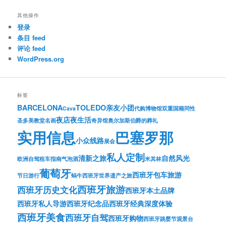
其他操作
登录
条目 feed
评论 feed
WordPress.org
标签
BARCELONA
TOLEDO
亲友小团
Cava
代购
博物馆
双重国籍
同性
夜店夜生活
圣多美教堂名画
奇异馆
奥尔加斯伯爵的葬礼
实用信息
巴塞罗那
小众线路
展会
私人定制
清新之旅
自然风光
欧洲自驾租车指南
气泡酒
米其林
葡萄牙
西班牙包车旅游
节日游行
蜗牛
西班牙世界遗产之旅
西班牙旅游
西班牙历史文化
西班牙本土品牌
西班牙私人导游
西班牙纪念品
西班牙经典深度体验
西班牙美食
西班牙自驾
西班牙购物
西班牙跳婴节
观景台