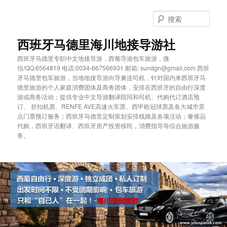
跳
跳
至
至
搜
主
副
索
内
内
西班牙马德里海川地接导游社
容
容
西班牙马德里专职中文地接导游，西葡导游包车旅游，微
区
区
信/QQ:6564819 电话:0034-667566931 邮箱: sundgn@gmail.com 西班
域
域
牙马德里包车旅游，当地地接导游向导兼连司机，针对国内来西班牙马
德里旅游的个人家庭消费团体及商务团体，安排在西班牙的自由行深度
游或商务活动；提供专业中文导游翻译陪同和司机、代购代订酒店预
订、 折扣机票、RENFE AVE高速火车票、西甲欧冠球票及各大城市景
点门票预订服务；西班牙马德里定制策划安排线路及各项活动；奢侈品
代购，西班牙语翻译、西班牙房产投资移民，消费指导等综合旅游服
务。