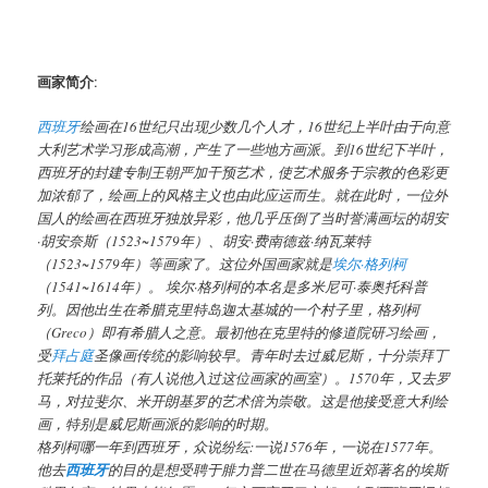
画家简介
:
西班牙
绘画在16世纪只出现少数几个人才，16世纪上半叶由于向意
大利艺术学习形成高潮，产生了一些地方画派。到16世纪下半叶，
西班牙的封建专制王朝严加干预艺术，使艺术服务于宗教的色彩更
加浓郁了，绘画上的风格主义也由此应运而生。就在此时，一位外
国人的绘画在西班牙独放异彩，他几乎压倒了当时誉满画坛的胡安
·胡安奈斯（1523~1579年）、胡安·费南德兹·纳瓦莱特
（1523~1579年）等画家了。这位外国画家就是
埃尔·格列柯
（1541~1614年）。 埃尔·格列柯的本名是多米尼可·泰奥托科普
列。因他出生在希腊克里特岛迦太基城的一个村子里，格列柯
（Greco）即有希腊人之意。最初他在克里特的修道院研习绘画，
受
拜占庭
圣像画传统的影响较早。青年时去过威尼斯，十分崇拜丁
托莱托的作品（有人说他入过这位画家的画室）。1570年，又去罗
马，对拉斐尔、米开朗基罗的艺术倍为崇敬。这是他接受意大利绘
画，特别是威尼斯画派的影响的时期。
格列柯哪一年到西班牙，众说纷纭:一说1576年，一说在1577年。
他去
西班牙
的目的是想受聘于腓力普二世在马德里近郊著名的埃斯