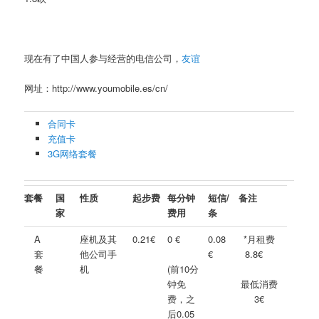
现在有了中国人参与经营的电信公司，
友谊
网址：http://www.youmobile.es/cn/
合同卡
充值卡
3G网络套餐
套餐
国
性质
起步费
每分钟
短信/
备注
家
费用
条
A
座机及其
0.21€
0 €
0.08
*月租费
套
他公司手
€
8.8
€
餐
机
(前10分
钟免
最低消费
费，之
3
€
后0.05