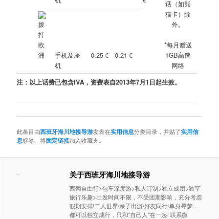
话（如熊
猫卡）除
外。
*每月赠送
手机及座
0.25 €
0.21 €
1GB高速
机
网络
注：以上话费已包含IVA，资费表自2013年7月1日起生效。
此条目由
西班牙海川地接导游
发表在
实用信息
分类目录，并贴了
实用信
息
标签。将
固定链接
加入收藏夹。
关于西班牙海川地接导游
西葡自由行>包车深度游>私人订制>独立成团>独享
旅行乐趣>出发时间不限，不受团期影响，充分考虑
假期安排!二人世界/亲子出游/好友同行/单身寻梦…
都可以独立成行，只和"自己人"在一起! 联系微