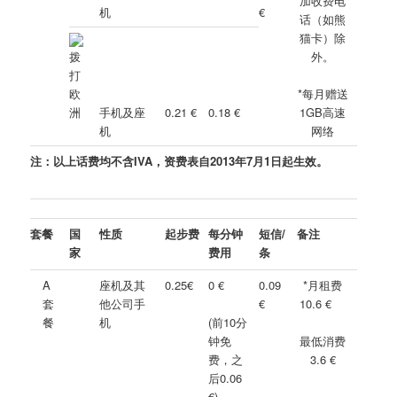
加收费电
机
€
话（如熊
猫卡）除
外。
*每月赠送
手机及座
0.21 €
0.18 €
1GB高速
机
网络
注：以上话费均不含IVA，资费表自2013年7月1日起生效。
套餐
国
性质
起步费
每分钟
短信/
备注
家
费用
条
A
座机及其
0.25€
0 €
0.09
*月租费
套
他公司手
€
10.6
€
餐
机
(前10分
钟免
最低消费
费，之
3.6
€
后0.06
€
)