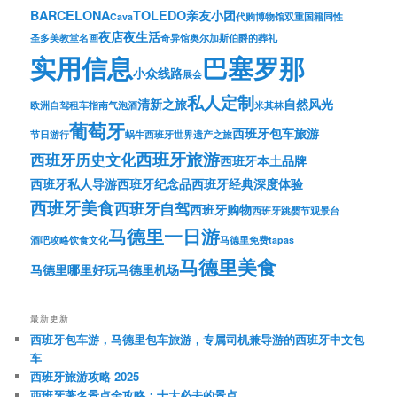
BARCELONA
TOLEDO
亲友小团
Cava
代购
博物馆
双重国籍
同性
夜店夜生活
圣多美教堂名画
奇异馆
奥尔加斯伯爵的葬礼
实用信息
巴塞罗那
小众线路
展会
私人定制
清新之旅
自然风光
欧洲自驾租车指南
气泡酒
米其林
葡萄牙
西班牙包车旅游
节日游行
蜗牛
西班牙世界遗产之旅
西班牙旅游
西班牙历史文化
西班牙本土品牌
西班牙私人导游
西班牙纪念品
西班牙经典深度体验
西班牙美食
西班牙自驾
西班牙购物
西班牙跳婴节
观景台
马德里一日游
酒吧攻略
饮食文化
马德里免费tapas
马德里美食
马德里哪里好玩
马德里机场
最新更新
西班牙包车游，马德里包车旅游，专属司机兼导游的西班牙中文包
车
西班牙旅游攻略 2025
西班牙著名景点全攻略：十大必去的景点