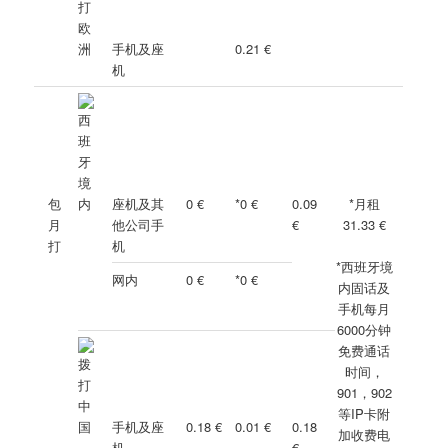
手机及座
0.21 €
机
包
座机及其
0 €
*0 €
0.09
*月租
月
他公司手
€
31.33 €
打
机
*西班牙境
网内
0 €
*0 €
内固话及
手机每月
6000分钟
免费通话
时间，
901，902
等IP卡附
手机及座
0.18 €
0.01 €
0.18
加收费电
机
€