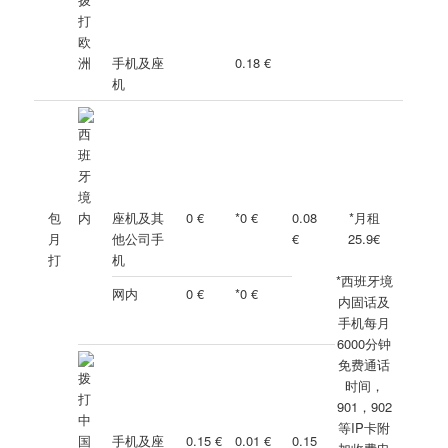
手机及座
0.18 €
机
包
座机及其
0 €
*0 €
0.08
*月租
月
他公司手
€
25.9€
打
机
*西班牙境
网内
0 €
*0 €
内固话及
手机每月
6000分钟
免费通话
时间，
901，902
等IP卡附
手机及座
0.15 €
0.01 €
0.15