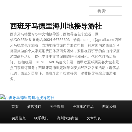
跳
至
搜
主
索
内
西班牙马德里海川地接导游社
容
西班牙马德里专职中文地接导游，西葡导游包车旅游，微
区
信/QQ:6564819 电话:0034-667566931 邮箱: sundgn@gmail.com 西班
域
牙马德里包车旅游，当地地接导游向导兼连司机，针对国内来西班牙马
德里旅游的个人家庭消费团体及商务团体，安排在西班牙的自由行深度
游或商务活动；提供专业中文导游翻译陪同和司机、代购代订酒店预
订、 折扣机票、RENFE AVE高速火车票、西甲欧冠球票及各大城市景
点门票预订服务；西班牙马德里定制策划安排线路及各项活动；奢侈品
代购，西班牙语翻译、西班牙房产投资移民，消费指导等综合旅游服
务。
主
首页
酒店预订
关于海川
推荐旅游产品
西葡经典
页
实用信息
联系我们
海川旅游商城
文章列表