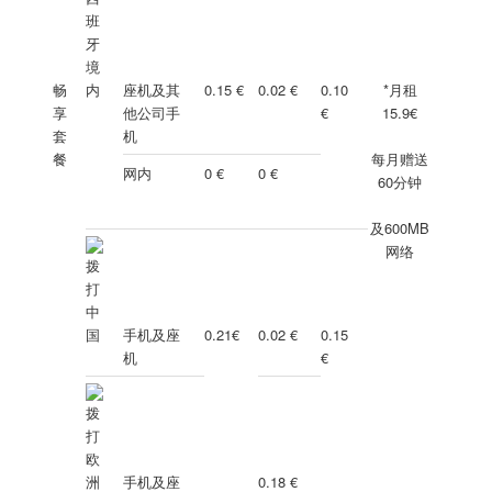
畅
座机及其
0.15 €
0.02 €
0.10
*月租
享
他公司手
€
15.9€
套
机
餐
每月赠送
网内
0 €
0 €
60分钟
及600MB
网络
手机及座
0.21€
0.02 €
0.15
机
€
手机及座
0.18 €